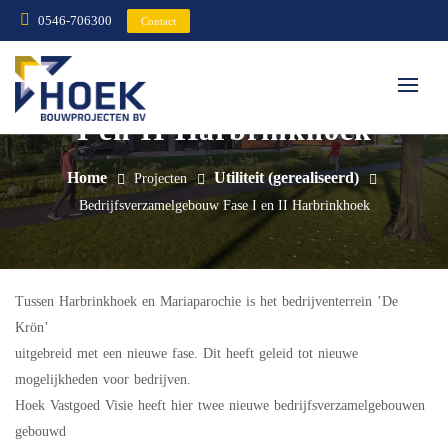
0546-706300
Contact
Bedrijfsverzamelgebouw Fase
I en II Harbrinkhoek
Home
Utiliteit (gerealiseerd)
Projecten
Bedrijfsverzamelgebouw Fase I en II Harbrinkhoek
Tussen Harbrinkhoek en Mariaparochie is het bedrijventerrein ’De
Krön’
uitgebreid met een nieuwe fase. Dit heeft geleid tot nieuwe
mogelijkheden voor bedrijven.
Hoek Vastgoed Visie heeft hier twee nieuwe bedrijfsverzamelgebouwen
gebouwd