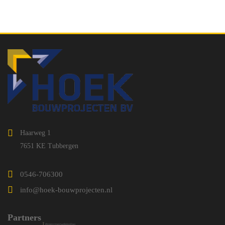
Haarweg 1
7651 KE Tubbergen
0546-706300
info@hoek-bouwprojecten.nl
Partners