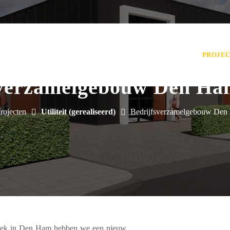
HOME
OVER ONS
NIEUWS
ONZE DIENSTEN
PROJE
sverzamelgebouw Den Ham
rojecten
Utiliteit (gerealiseerd)
Bedrijfsverzamelgebouw Den 
nhoek in Den Ham hebben we een nieuw