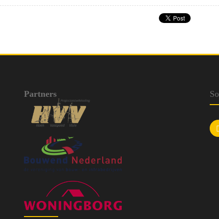
Partners
So