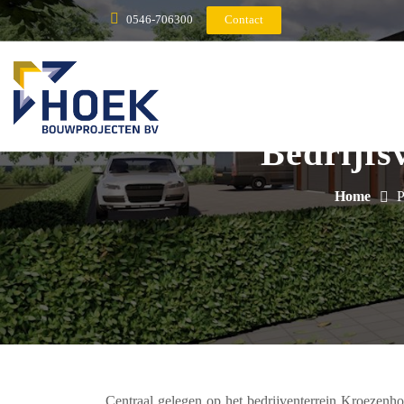
0546-706300
Contact
Bedrijf
Home
P
Centraal gelegen op het bedrijventerrein Kroeze