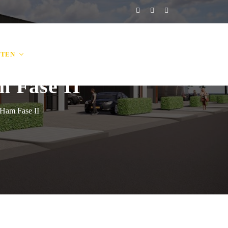
CTEN
VACATURES
KENNISBANK
CONTACT
 Fase II
Ham Fase II