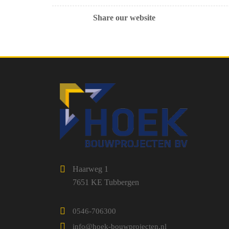
Share our website
Haarweg 1
7651 KE Tubbergen
0546-706300
info@hoek-bouwprojecten.nl