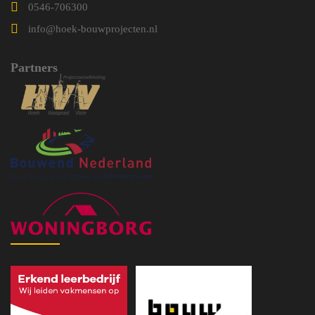
0546-706300
info@hoek-bouwprojecten.nl
Partners