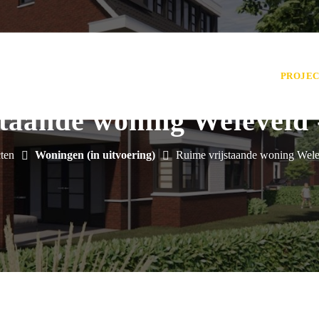
HOME
OVER ONS
NIEUWS
ONZE DIENSTEN
PROJE
taande woning Weleveld
ten
Woningen (in uitvoering)
Ruime vrijstaande woning Wele