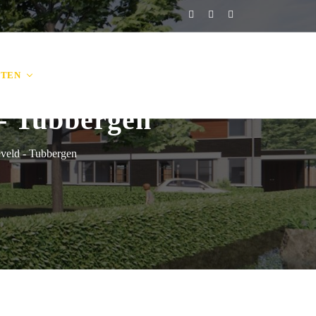
CTEN
VACATURES
KENNISBANK
CONTACT
 - Tubbergen
veld - Tubbergen