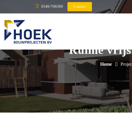
0546-706300
Contact
Ruime vrijs
Home
Projec