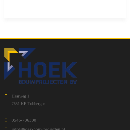
Haarweg 1
7651 KE Tubbergen
0546-706300
info@hoek-bouwprojecten.nl